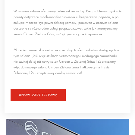
W naszym salonie oferujemy pełen zakres usług. Bez problemu uzyskacie
porady dotyczące możliwości finansowania i ubezpieczenia pojazdu, a po
zakupie możecie być pewni dalszej pomocy, ponieważ w naszym salonie
dostępne są różnorodne usługi posprzedażowe, takie jak autoryzowany
serwis Citroen Zielona Góra, usługi gwarancyjne i naprawcze.
Możecie również skorzystać ze specjalnych ofert i rabatów dostępnych w
tym salonie. Jeśli więc szukasz niezawodnego i niedrogiego samochodu,
nie szukaj dalej niż nowy salon Citroen w Zielonej Górze! Zapraszamy
więc do nowego salonu Citroen Zielona Góra Fiałkowscy na Trasie
Północnej 12a i znajdź swój idealny samochód!
UMÓW JAZDĘ TESTOWĄ