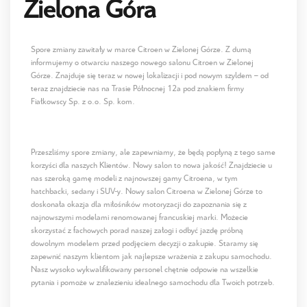
Zielona Góra
Spore zmiany zawitały w marce Citroen w Zielonej Górze. Z dumą
informujemy o otwarciu naszego nowego salonu Citroen w Zielonej
Górze. Znajduje się teraz w nowej lokalizacji i pod nowym szyldem – od
teraz znajdziecie nas na Trasie Północnej 12a pod znakiem firmy
Fiałkowscy Sp. z o.o. Sp. kom.
Przeszliśmy spore zmiany, ale zapewniamy, że będą popłyną z tego same
korzyści dla naszych Klientów. Nowy salon to nowa jakość! Znajdziecie u
nas szeroką gamę modeli z najnowszej gamy Citroena, w tym
hatchbacki, sedany i SUV-y. Nowy salon Citroena w Zielonej Górze to
doskonała okazja dla miłośników motoryzacji do zapoznania się z
najnowszymi modelami renomowanej francuskiej marki. Możecie
skorzystać z fachowych porad naszej załogi i odbyć jazdę próbną
dowolnym modelem przed podjęciem decyzji o zakupie. Staramy się
zapewnić naszym klientom jak najlepsze wrażenia z zakupu samochodu.
Nasz wysoko wykwalifikowany personel chętnie odpowie na wszelkie
pytania i pomoże w znalezieniu idealnego samochodu dla Twoich potrzeb.