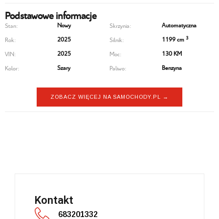
Podstawowe informacje
Nowy
Automatyczna
Stan:
Skrzynia:
3
2025
1199 cm
Rok:
Silnik:
2025
130 KM
VIN:
Moc:
Szary
Benzyna
Kolor:
Paliwo:
ZOBACZ WIĘCEJ NA SAMOCHODY.PL →
Peugeot 5008
Kontakt
683201332