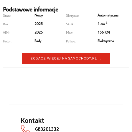
Podstawowe informacje
Nowy
Automatyczna
Stan:
Skrzynia:
3
2025
1 cm
Rok:
Silnik:
2025
156 KM
VIN:
Moc:
Biały
Elektryczne
Kolor:
Paliwo:
ZOBACZ WIĘCEJ NA SAMOCHODY.PL →
Peugeot 208
Kontakt
683201332