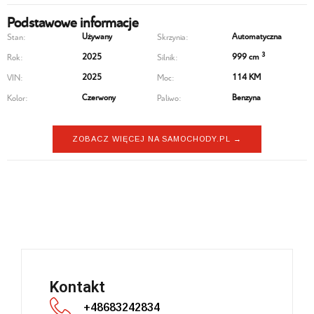
Podstawowe informacje
Używany
Automatyczna
Stan:
Skrzynia:
3
2025
999 cm
Rok:
Silnik:
2025
114 KM
VIN:
Moc:
Czerwony
Benzyna
Kolor:
Paliwo:
ZOBACZ WIĘCEJ NA SAMOCHODY.PL →
Nissan Juke
Kontakt
+48683242834