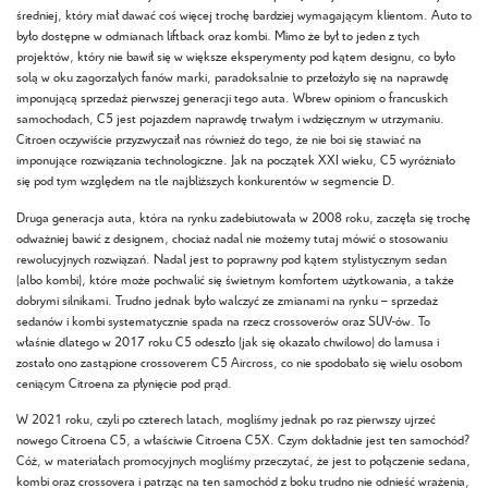
średniej, który miał dawać coś więcej trochę bardziej wymagającym klientom. Auto to
było dostępne w odmianach liftback oraz kombi. Mimo że był to jeden z tych
projektów, który nie bawił się w większe eksperymenty pod kątem designu, co było
solą w oku zagorzałych fanów marki, paradoksalnie to przełożyło się na naprawdę
imponującą sprzedaż pierwszej generacji tego auta. Wbrew opiniom o francuskich
samochodach, C5 jest pojazdem naprawdę trwałym i wdzięcznym w utrzymaniu.
Citroen oczywiście przyzwyczaił nas również do tego, że nie boi się stawiać na
imponujące rozwiązania technologiczne. Jak na początek XXI wieku, C5 wyróżniało
się pod tym względem na tle najbliższych konkurentów w segmencie D.
Druga generacja auta, która na rynku zadebiutowała w 2008 roku, zaczęła się trochę
odważniej bawić z designem, chociaż nadal nie możemy tutaj mówić o stosowaniu
rewolucyjnych rozwiązań. Nadal jest to poprawny pod kątem stylistycznym sedan
(albo kombi), które może pochwalić się świetnym komfortem użytkowania, a także
dobrymi silnikami. Trudno jednak było walczyć ze zmianami na rynku – sprzedaż
sedanów i kombi systematycznie spada na rzecz crossoverów oraz SUV-ów. To
właśnie dlatego w 2017 roku C5 odeszło (jak się okazało chwilowo) do lamusa i
zostało ono zastąpione crossoverem C5 Aircross, co nie spodobało się wielu osobom
ceniącym Citroena za płynięcie pod prąd.
W 2021 roku, czyli po czterech latach, mogliśmy jednak po raz pierwszy ujrzeć
nowego Citroena C5, a właściwie Citroena C5X. Czym dokładnie jest ten samochód?
Cóż, w materiałach promocyjnych mogliśmy przeczytać, że jest to połączenie sedana,
kombi oraz crossovera i patrząc na ten samochód z boku trudno nie odnieść wrażenia,