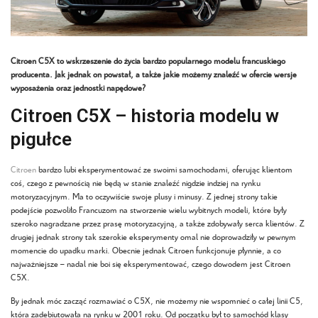
Citroen C5X to wskrzeszenie do życia bardzo popularnego modelu francuskiego
producenta. Jak jednak on powstał, a także jakie możemy znaleźć w ofercie wersje
wyposażenia oraz jednostki napędowe?
Citroen C5X – historia modelu w
pigułce
Citroen
bardzo lubi eksperymentować ze swoimi samochodami, oferując klientom
coś, czego z pewnością nie będą w stanie znaleźć nigdzie indziej na rynku
motoryzacyjnym. Ma to oczywiście swoje plusy i minusy. Z jednej strony takie
podejście pozwoliło Francuzom na stworzenie wielu wybitnych modeli, które były
szeroko nagradzane przez prasę motoryzacyjną, a także zdobywały serca klientów. Z
drugiej jednak strony tak szerokie eksperymenty omal nie doprowadziły w pewnym
momencie do upadku marki. Obecnie jednak Citroen funkcjonuje płynnie, a co
najważniejsze – nadal nie boi się eksperymentować, czego dowodem jest Citroen
C5X.
By jednak móc zacząć rozmawiać o C5X, nie możemy nie wspomnieć o całej linii C5,
która zadebiutowała na rynku w 2001 roku. Od początku był to samochód klasy