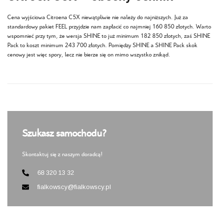
Cena wyjściowa Citroena C5X niewątpliwie nie należy do najniższych. Już za
standardowy pakiet FEEL przyjdzie nam zapłacić co najmniej 160 850 złotych. Warto
wspomnieć przy tym, że wersja SHINE to już minimum 182 850 złotych, zaś SHINE
Pack to koszt minimum 243 700 złotych. Pomiędzy SHINE a SHINE Pack skok
cenowy jest więc spory, lecz nie bierze się on mimo wszystko znikąd.
Szukasz samochodu?
Skontaktuj się z naszym doradcą!
68 320 13 32
fialkowscy@fialkowscy.pl