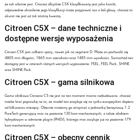
że tak właśnie jest. Chociaż oficjalnie C5X klasyfikowany jest jako kombi,
odpowiednie określenie jego klasyfikacji może przyprawić nas o ból głowy, chociaż to
akurat nie jest aż tak istotną kwestią.
Citroen C5X – dane techniczne i
dostępne wersje wyposażenia
Citroen C5X jest całkiem spory, nawet jak na segment D. Może on pochwalić się
4805 mm długości, 1865 mm szerokości oraz 1485 mm wysokości. Samochód ten
dostępny jest w czterech różnych wersjach wyposażenia: FEEL, FEEL Pack, SHINE
oraz SHINE Pack.
Citroen C5X – gama silnikowa
Gama silnikowa Citroena C5 nie jest na ten moment mocno rozbudowana, chociaż
trzeba brać poprawkę na to, że model ten znajduje się na rynku europejskim dopiero
od kilkunastu miesięcy. Obecnie możemy go otrzymać z jednostką benzynową 1.2
PureTech generującą moc na poziomie 130 koni mechanicznych, a także silnikiem
hybrydowym w odmianie plug-in (PHEV), którego moc oscyluje już na poziomie 179
koni mechanicznych.
Citroen C5X – obecny cennik