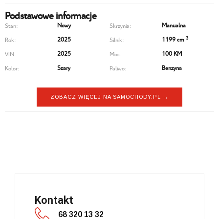
Podstawowe informacje
Nowy
Manualna
Stan:
Skrzynia:
3
2025
1199 cm
Rok:
Silnik:
2025
100 KM
VIN:
Moc:
Szary
Benzyna
Kolor:
Paliwo:
ZOBACZ WIĘCEJ NA SAMOCHODY.PL →
Citroen C3 Aircross
Kontakt
68 320 13 32