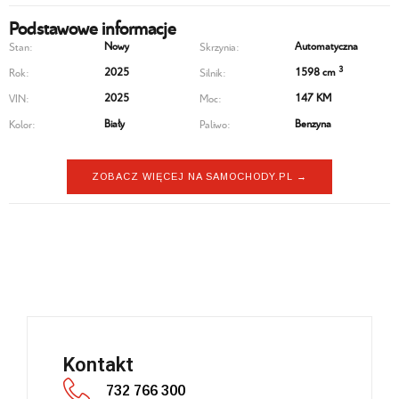
Podstawowe informacje
Nowy
Automatyczna
Stan:
Skrzynia:
3
2025
1598 cm
Rok:
Silnik:
2025
147 KM
VIN:
Moc:
Biały
Benzyna
Kolor:
Paliwo:
ZOBACZ WIĘCEJ NA SAMOCHODY.PL →
Chery Tiggo 7
Kontakt
732 766 300