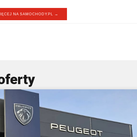
IĘCEJ NA SAMOCHODY.PL →
D Atto 2
oferty