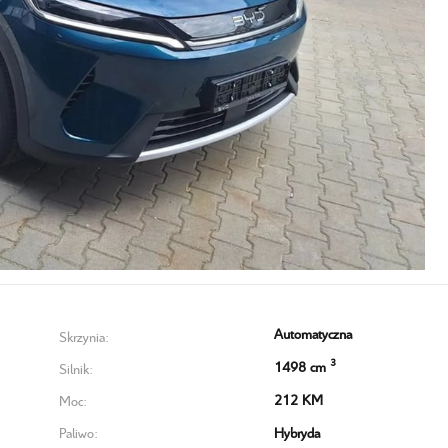
Automatyczna
Skrzynia:
3
1498 cm
Silnik:
212 KM
Moc:
Paliwo:
Hybryda